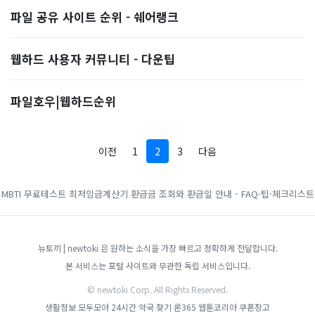
파일 공유 사이트 순위 - 쉐어랭크
웹하드 사용자 커뮤니티 - 다운팁
파일호우|웹하드순위
이전
1
2
3
다음
MBTI 무료테스트
최저임금계산기
환급금 조회와 환급일 안내 - FAQ·팁·체크리스트
뉴토끼 | newtoki 은 원하는 소식을 가장 빠르고 정확하게 전달합니다.
본 서비스는 포털 사이트와 무관한 독립 서비스입니다.
© newtoki Corp. All Rights Reserved.
생활정보 모두모아
24시간 약국 찾기
론365
웹툰코리아
쿠폰창고