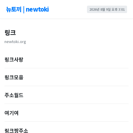
뉴토끼 | newtoki
2026년 8월 9일 오후 3:01
링크
newtoki.org
링크사랑
링크모음
주소월드
여기여
링크짱주소