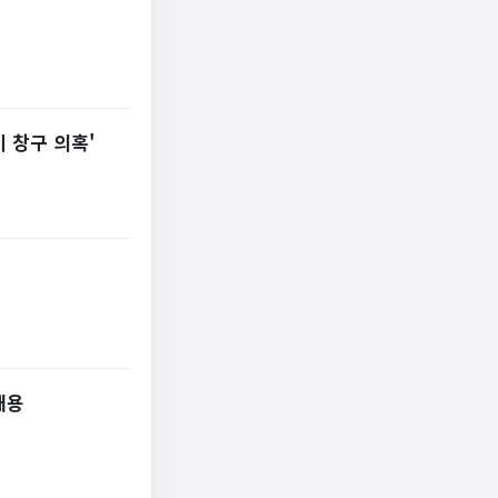
비 창구 의혹'
재용