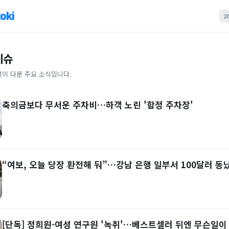
oki
2
이슈
많이 다룬 주요 소식입니다.
축의금보다 무서운 주차비…하객 노린 '함정 주차장'
“여보, 오늘 당장 환전해 둬”…강남 은행 일부서 100달러 동
[단독] 정희원-여성 연구원 '녹취'…베스트셀러 뒤엔 무슨일이