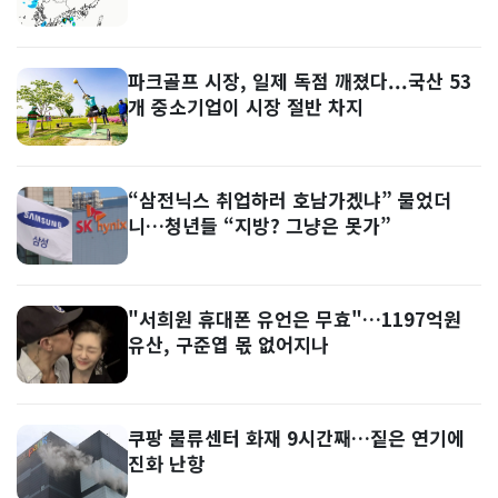
파크골프 시장, 일제 독점 깨졌다...국산 53
개 중소기업이 시장 절반 차지
“삼전닉스 취업하러 호남가겠냐” 물었더
니…청년들 “지방? 그냥은 못가”
"서희원 휴대폰 유언은 무효"…1197억원
유산, 구준엽 몫 없어지나
쿠팡 물류센터 화재 9시간째…짙은 연기에
진화 난항