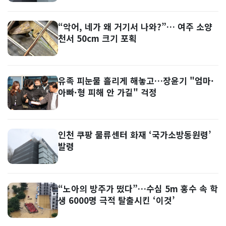
“악어, 네가 왜 거기서 나와?”… 여주 소양
천서 50cm 크기 포획
유족 피눈물 흘리게 해놓고…장윤기 "엄마·
아빠·형 피해 안 가길" 걱정
인천 쿠팡 물류센터 화재 ‘국가소방동원령’
발령
“노아의 방주가 떴다”…수심 5m 홍수 속 학
생 6000명 극적 탈출시킨 ‘이것’