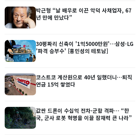
박근형 “날 배우로 이끈 악덕 사채업자, 67
년 만에 만났다”
30평짜리 신축이 '1억5000만원'…삼성·LG
'파격 승부수' [홍민성의 테토남]
코스트코 계산원으로 40년 일했더니…퇴직
연금 15억 쌓였다
값싼 드론이 수십억 전차·군함 격파… “한
국, 군사 로봇 혁명을 이끌 잠재력 큰 나라”