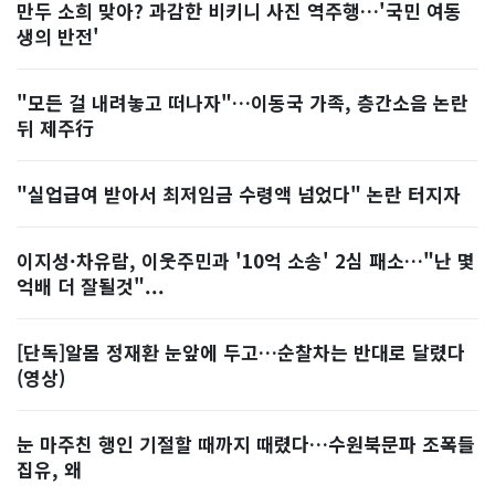
만두 소희 맞아? 과감한 비키니 사진 역주행…'국민 여동
생의 반전'
"모든 걸 내려놓고 떠나자"…이동국 가족, 층간소음 논란
뒤 제주行
"실업급여 받아서 최저임금 수령액 넘었다" 논란 터지자
이지성·차유람, 이웃주민과 '10억 소송' 2심 패소…"난 몇
억배 더 잘될것"...
[단독]알몸 정재환 눈앞에 두고…순찰차는 반대로 달렸다
(영상)
눈 마주친 행인 기절할 때까지 때렸다…수원북문파 조폭들
집유, 왜