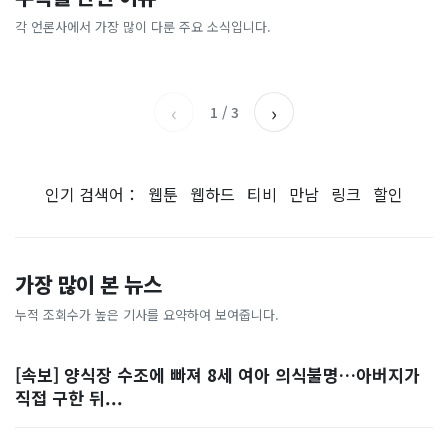
[날씨] 오늘 밤 또 내린다...내
파크골프 시장, 일제 독점 깨
간'을 샀다
국내증시 휴장에 개미들 안도,
륙 중심 최대 150mm
졌다...국산 53개 중소기업이
왜?
각 언론사에서 가장 많이 다룬 주요 소식입니다.
비즈워치
매일경제
시장 절반 차지
YTN
조선일보
‹
›
1
/
3
인기 검색어：
웹툰
웹하드
티비
만남
링크
할인
가장 많이 본 뉴스
누적 조회수가 높은 기사를 요약하여 보여줍니다.
[속보] 양식장 수조에 빠져 8세 여아 의식불명…아버지가
직접 구한 뒤...