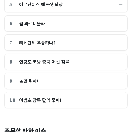
5
에르난데스 헤드샷 퇴장
―
6
펩 과르디올라
―
7
리베란테 우승하나?
―
8
연평도 북방 중국 어선 침몰
―
9
놀면 뭐하니
―
10
이범호 감독 활약 좋아!
―
홈플러스, 2000억원으로 '시
“제헌절이 코스피 살렸다”…
주목할 만한 이슈