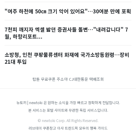
"여주 하천에 50㎝ 크기 악어 있어요"…30여분 만에 포획
7천피 깨지자 엑셀 밟던 증권사들 돌변…"내려갑니다" 7
월, 하향리포트...
소방청, 인천 쿠팡물류센터 화재에 국가소방동원령…장비
21대 투입
탑툰 무료쿠폰
주소야
CJ대한통운 택배조회
뉴토끼 | newtoki 은 원하는 소식을 가장 빠르고 정확하게 전달합니다.
본 서비스는 포털 사이트와 무관한 독립 서비스입니다.
© newtoki Corp. All Rights Reserved.
러브데이
쿠폰창고
이사
트렌드픽
모두의 행복 가이드