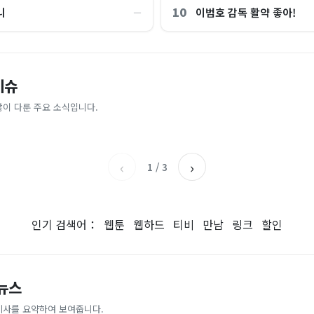
10
니
이범호 감독 활약 좋아!
―
“제헌절이 코스피 살렸다”…국내증
이슈
파크골프 시장, 일제 독점 깨졌다..
억원으로 '시간'을 샀다
안도, 왜?
 내린다...내륙 중심 최대 150mm
업이 시장 절반 차지
많이 다룬 주요 소식입니다.
매일경제
조선일보
‹
›
1
/
3
인기 검색어：
웹툰
웹하드
티비
만남
링크
할인
 뉴스
기사를 요약하여 보여줍니다.