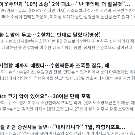
이웃주민과 '10억 소송' 2심 패소…"난 몇억배 더 잘될것"...
 방송/가요 - 뉴스 : [OSEN=김나연 기자] 베스트셀러 작가 이지성과 당구선수 
 2심 패소 소식이 전해진 가운데, 이지성 작가가 올린 심경글이 눈길을 끌고 있다.
사 8-3부(부장 임종효)...
재환 눈앞에 두고…순찰차는 반대로 달렸다(영상)
사회 - 뉴스 : [서울=뉴시스]김나현 PD·김드보라 인턴기자 = 친구 살해 피의자 정
 배회하던 중 순찰차와 마주친 뒤 도주하는 장면. 정재환은 왼쪽으로 달아났고
잡혔다. (제공=피해자...
 기절할 때까지 때렸다…수원북문파 조폭들 집유, 왜
 사회 - 뉴스 : 수원지법, 수원고법 전경. 연합뉴스 길거리에서 눈이 마주쳤다는 
 1심에서 징역형의 집행유예를 선고받았다. 18일 법조계에 따르면 수원지법 형
처벌에 관한 법률 위반(단체 등의...
0㎝ 크기 악어 있어요"…30여분 만에 포획
사회 - 뉴스 : 경기 여주시 소양천에서 포획된 악어. (경기도소방재난본부 제공. 재
1 (여주=뉴스1) 김기현 기자 = 18일 오전 11시 27분께 경기 여주시 창동 소양천에
소방 ...
셀 밟던 증권사들 돌변…"내려갑니다" 7월, 하향리포트...
 경제 - 뉴스 : 삼성전자와 SK하이닉스의 실적 성장세가 이어지고 있지만, 국내