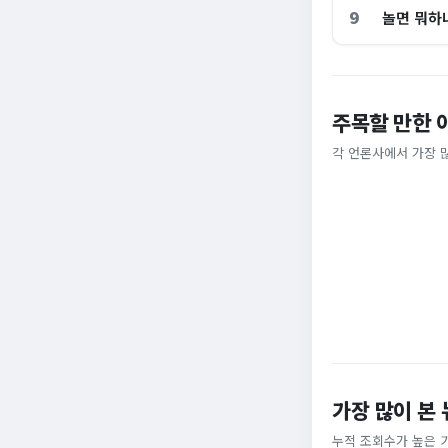
9
놀면 뭐하
주목할 만한 
홈플러스, 2000
[날씨] 오늘 밤 또
각 언론사에서 가장 
비즈워치
YTN
가장 많이 본
누적 조회수가 높은 