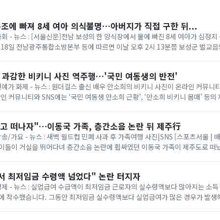
수조에 빠져 8세 여아 의식불명…아버지가 직접 구한 뒤...
사회 - 뉴스 : [서울신문]전남 보성의 한 양식장에서 물에 빠진 8세 여아가 심정
 18일 전남광주통합소방본부 등에 따르면 이날 오후 2시 13분쯤 보성군 벌교
 같은데 보이지 않는다”는 ...
? 과감한 비키니 사진 역주행…'국민 여동생의 반전'
 연예가 화제 - 뉴스 : 원더걸스 출신 배우 안소희의 비키니 사진이 온라인 커뮤
라인 커뮤니티와 SNS에는 ‘국민 여동생 안소희 근황’, ‘안소희 비키니 몸매’ 등의
당 사진은 안소희가 지난 2...
놓고 떠나자"…이동국 가족, 층간소음 논란 뒤 제주行
방송/가요 - 뉴스 : 새벽 월드컵 민폐 사과 후 가족여행 사진|SNS [스포츠서울 | 
아이들이 거실을 뛰어다녀 층간소음 논란에 휩싸였던 이동국 가족이 제주도로 떠났
일 만에 “세상이 버겁게 ...
서 최저임금 수령액 넘었다" 논란 터지자
 경제 - 뉴스 : 실업급여 수급액이 최저임금 근로자의 실수령액보다 많아지는 소득
액보다 실업급여가 많은 경우가 발생해 "실업급여가 근로
 지적이 제기된 만...