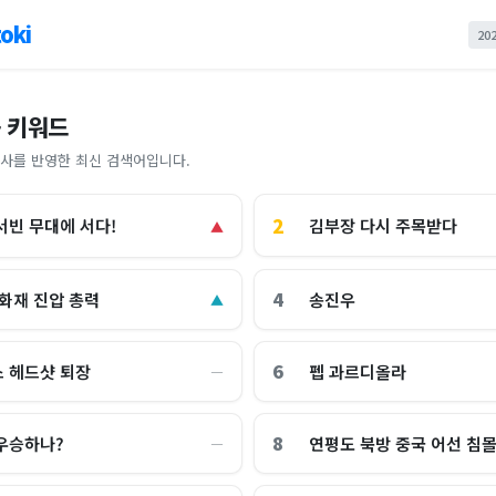
oki
20
 키워드
사를 반영한 최신 검색어입니다.
2
김부장 다시 주목받다
서빈 무대에 서다!
▲
4
 화재 진압 총력
송진우
▲
6
 헤드샷 퇴장
펩 과르디올라
―
8
우승하나?
연평도 북방 중국 어선 침
―