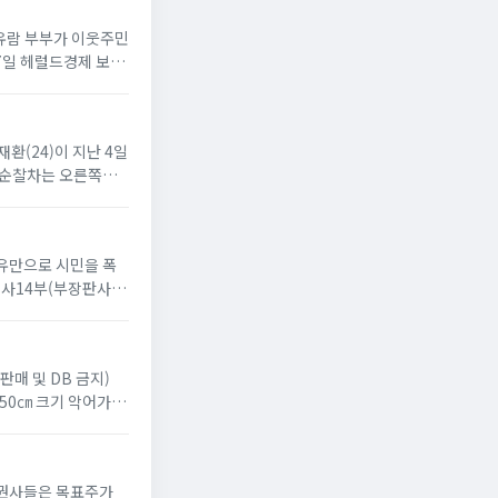
차유람 부부가 이웃주민
17일 헤럴드경제 보도
재환(24)이 지난 4일
, 순찰차는 오른쪽으
이유만으로 시민을 폭
사14부(부장판사 윤
판매 및 DB 금지)
 50㎝ 크기 악어가 있
 증권사들은 목표주가