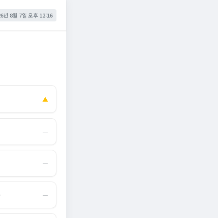
26년 8월 7일 오후 12:16
▲
―
―
몰
―