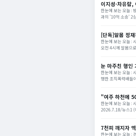
이지성·차유람, 
한눈에 보는 오늘 :
과의 '10억 소송'
에 따르면 서울고법 민
[단독]알몸 정
한눈에 보는 오늘 : 
오전 4시께 알몸으로
로 방향을 튼 장면이 
눈 마주친 행인
한눈에 보는 오늘 :
행한 조직폭력배들이
성열)는 폭력행위 등 
"여주 하천에 5
한눈에 보는 오늘 : 
2026.7.18/뉴스
다는 신고가 접수됐다. 
7천피 깨지자 엑
한눈에 보는 오늘 :