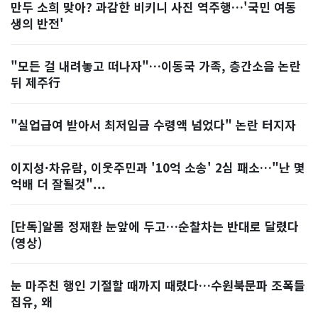
만두 소희 맞아? 과감한 비키니 사진 역주행…'국민 여동
생의 반전'
"모든 걸 내려놓고 떠나자"…이동국 가족, 층간소음 논란
뒤 제주行
"실업급여 받아서 최저임금 수령액 넘었다" 논란 터지자
이지성·차유람, 이웃주민과 '10억 소송' 2심 패소…"난 몇
억배 더 잘될것"...
[단독]알몸 정재환 눈앞에 두고…순찰차는 반대로 달렸다
(영상)
눈 마주친 행인 기절할 때까지 때렸다…수원북문파 조폭들
집유, 왜