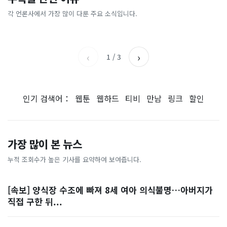
[날씨] 오늘 밤 또 내린다...내
파크골프 시장, 일제 독점 깨
간'을 샀다
국내증시 휴장에 개미들 안도,
륙 중심 최대 150mm
졌다...국산 53개 중소기업이
왜?
각 언론사에서 가장 많이 다룬 주요 소식입니다.
비즈워치
매일경제
시장 절반 차지
YTN
조선일보
‹
›
1
/
3
인기 검색어：
웹툰
웹하드
티비
만남
링크
할인
가장 많이 본 뉴스
누적 조회수가 높은 기사를 요약하여 보여줍니다.
[속보] 양식장 수조에 빠져 8세 여아 의식불명…아버지가
직접 구한 뒤...