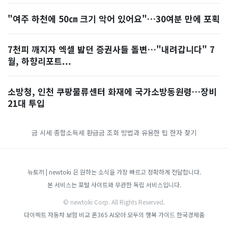
"여주 하천에 50㎝ 크기 악어 있어요"…30여분 만에 포획
7천피 깨지자 엑셀 밟던 증권사들 돌변…"내려갑니다" 7
월, 하향리포트...
소방청, 인천 쿠팡물류센터 화재에 국가소방동원령…장비
21대 투입
금 시세
종합소득세 환급금 조회 방법과 유용한 팁
한자 찾기
뉴토끼 | newtoki 은 원하는 소식을 가장 빠르고 정확하게 전달합니다.
본 서비스는 포털 사이트와 무관한 독립 서비스입니다.
© newtoki Corp. All Rights Reserved.
다이렉트 자동차 보험 비교
론365
AI모아
모두의 행복 가이드
한국경제줌