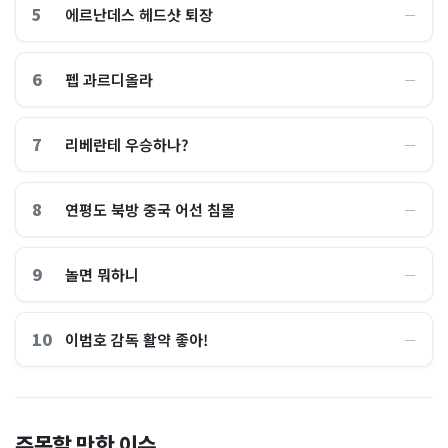
5
에르난데스 헤드샷 퇴장
―
6
펩 과르디올라
―
7
리베란테 우승하나?
―
8
연평도 북방 중국 어선 침몰
―
9
놀면 뭐하니
―
10
이범호 감독 활약 좋아!
―
홈플러스, 2000억원으로 '시
“제헌절이 코스피 살렸다”…
주목할 만한 이슈