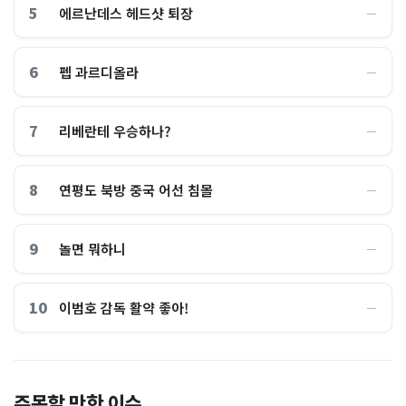
5
에르난데스 헤드샷 퇴장
―
6
펩 과르디올라
―
7
리베란테 우승하나?
―
8
연평도 북방 중국 어선 침몰
―
9
놀면 뭐하니
―
10
이범호 감독 활약 좋아!
―
홈플러스, 2000억원으로 '시
“제헌절이 코스피 살렸다”…
주목할 만한 이슈