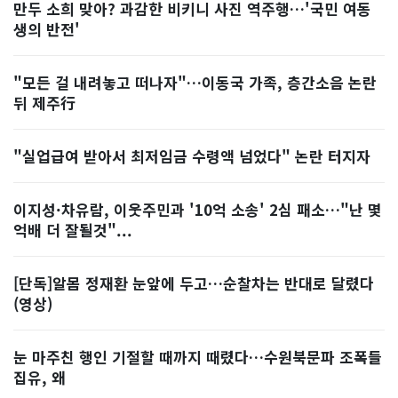
만두 소희 맞아? 과감한 비키니 사진 역주행…'국민 여동
생의 반전'
"모든 걸 내려놓고 떠나자"…이동국 가족, 층간소음 논란
뒤 제주行
"실업급여 받아서 최저임금 수령액 넘었다" 논란 터지자
이지성·차유람, 이웃주민과 '10억 소송' 2심 패소…"난 몇
억배 더 잘될것"...
[단독]알몸 정재환 눈앞에 두고…순찰차는 반대로 달렸다
(영상)
눈 마주친 행인 기절할 때까지 때렸다…수원북문파 조폭들
집유, 왜