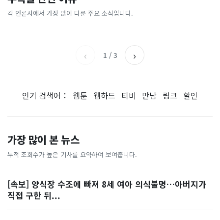
[날씨] 오늘 밤 또 내린다...내
파크골프 시장, 일제 독점 깨
간'을 샀다
국내증시 휴장에 개미들 안도,
륙 중심 최대 150mm
졌다...국산 53개 중소기업이
왜?
각 언론사에서 가장 많이 다룬 주요 소식입니다.
비즈워치
매일경제
시장 절반 차지
YTN
조선일보
‹
›
1
/
3
인기 검색어：
웹툰
웹하드
티비
만남
링크
할인
가장 많이 본 뉴스
누적 조회수가 높은 기사를 요약하여 보여줍니다.
[속보] 양식장 수조에 빠져 8세 여아 의식불명…아버지가
직접 구한 뒤...