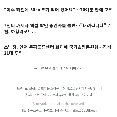
"여주 하천에 50㎝ 크기 악어 있어요"…30여분 만에 포획
7천피 깨지자 엑셀 밟던 증권사들 돌변…"내려갑니다" 7
월, 하향리포트...
소방청, 인천 쿠팡물류센터 화재에 국가소방동원령…장비
21대 투입
주소야
무료 성격 테스트
티비위키
뉴토끼 | newtoki 은 원하는 소식을 가장 빠르고 정확하게 전달합니다.
본 서비스는 포털 사이트와 무관한 독립 서비스입니다.
© newtoki Corp. All Rights Reserved.
애드팝
뉴스주소
이유있는 1위 흥신소
러브토크
1318News